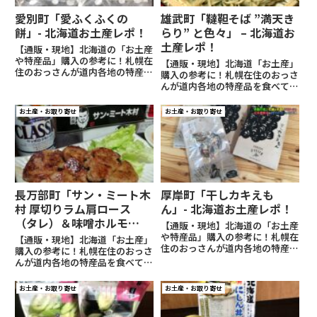
愛別町「愛ふくふくの
雄武町「韃靼そば ”満天き
餅」- 北海道お土産レポ！
らり” と色々」 – 北海道お
土産レポ！
【通販・現地】北海道の「お土産
や特産品」購入の参考に！札幌在
【通販・現地】北海道「お土産」
住のおっさんが道内各地の特産品
購入の参考に！札幌在住のおっさ
を食べてレビュー！写真・リンク
んが道内各地の特産品を食べてレ
付き
ビュー！写真・リンク付き
お土産・お取り寄せ
お土産・お取り寄せ
長万部町「サン・ミート木
厚岸町「干しカキえも
村 厚切りラム肩ロース
ん」- 北海道お土産レポ！
（タレ）＆味噌ホルモ
【通販・現地】北海道の「お土産
ン」- 北海道お土産レポ！
や特産品」購入の参考に！札幌在
【通販・現地】北海道「お土産」
住のおっさんが道内各地の特産品
購入の参考に！札幌在住のおっさ
を食べてレビュー！写真・リンク
んが道内各地の特産品を食べてレ
付き
ビュー！写真・リンク付き
お土産・お取り寄せ
お土産・お取り寄せ