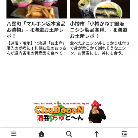
八雲町「マルホン坂本食品
小樽市「小樽かね丁鍛治
お漬物」- 北海道お土産レ
ニシン製品各種」- 北海道
ポ！
お土産レポ！
【通販・現地】北海道「お土産」
食べたよニシン丼しっかり味付き
購入の参考に！札幌在住のおっさ
で身が柔らかく崩れそうなニシ
んが道内各地の特産品を食べてレ
ン。お蕎麦にも、丼にも合う。甘
ビュー！写真・リンク付き
露煮だけれどニシンの風味を損な
わない良い味付け。常温でかなり
保存も効く。何より、のせるだけ
で手軽に調理できて、美味しかっ
た。にしん群来巻小樽産の子持ち
ニ...
Privacy Policy