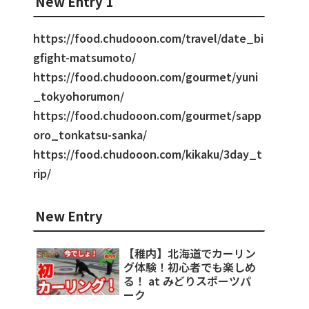
New Entry 1
https://food.chudooon.com/travel/date_bi
gfight-matsumoto/
https://food.chudooon.com/gourmet/yuni
_tokyohorumon/
https://food.chudooon.com/gourmet/sapp
oro_tonkatsu-sanka/
https://food.chudooon.com/kikaku/3day_t
rip/
New Entry
【稚内】北海道でカーリン
グ体験！初心者でも楽しめ
る！ at みどりスポーツパ
ーク