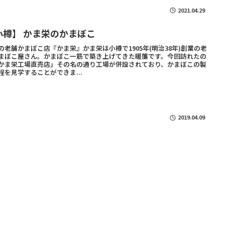
2021.04.29
小樽】 かま栄のかまぼこ
の老舗かまぼこ店『かま栄』かま栄は小樽で1905年(明治38年)創業の老
まぼこ屋さん。かまぼこ一筋で築き上げてきた暖簾です。今回訪れたの
かま栄工場直売店」その名の通り工場が併設されており、かまぼこの製
程を見学することができま...
2019.04.09