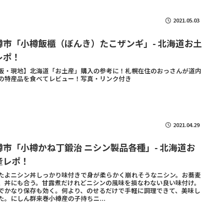
2021.05.03
樽市「小樽飯櫃（ぼんき）たこザンギ」- 北海道お土
レポ！
販・現地】北海道「お土産」購入の参考に！札幌在住のおっさんが道内
の特産品を食べてレビュー！写真・リンク付き
2021.04.29
樽市「小樽かね丁鍛治 ニシン製品各種」- 北海道お
産レポ！
たよニシン丼しっかり味付きで身が柔らかく崩れそうなニシン。お蕎麦
、丼にも合う。甘露煮だけれどニシンの風味を損なわない良い味付け。
でかなり保存も効く。何より、のせるだけで手軽に調理できて、美味し
た。にしん群来巻小樽産の子持ちニ...