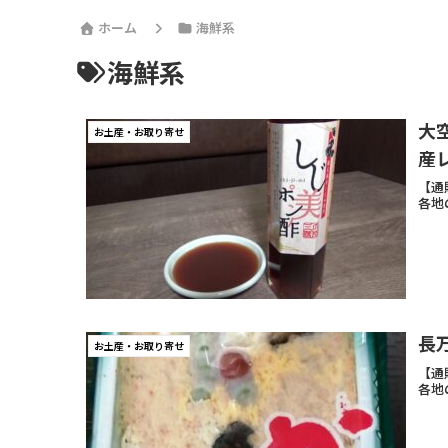
ホーム
海鮮系
海鮮系
大
お土産・お取り寄せ
産
【通
各地
長
お土産・お取り寄せ
【通
各地