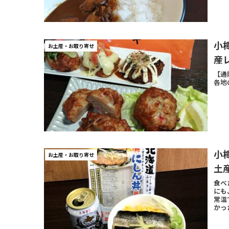
小
お土産・お取り寄せ
産
【通
各地
小
お土産・お取り寄せ
土
食べ
にも
常温
かっ