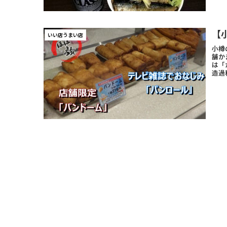
【
いい店うまい店
小樽
舗か
は「
造過