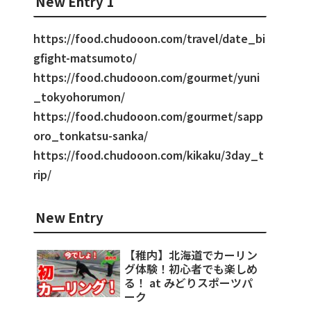
New Entry 1
https://food.chudooon.com/travel/date_bi
gfight-matsumoto/
https://food.chudooon.com/gourmet/yuni
_tokyohorumon/
https://food.chudooon.com/gourmet/sapp
oro_tonkatsu-sanka/
https://food.chudooon.com/kikaku/3day_t
rip/
New Entry
【稚内】北海道でカーリン
グ体験！初心者でも楽しめ
る！ at みどりスポーツパ
ーク