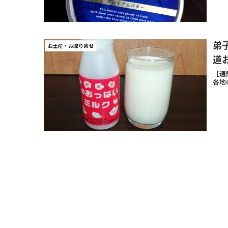
弟
お土産・お取り寄せ
道
【通
各地