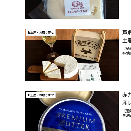
芦
お土産・お取り寄せ
土
【通
各地
赤
お土産・お取り寄せ
産
【通
各地