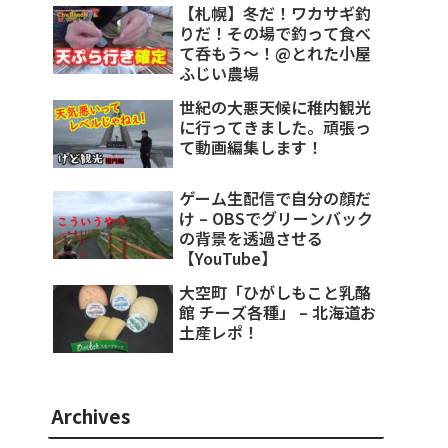
【札幌】冬だ！ワカサギ釣
りだ！その場で釣って食べ
て呑もう～！@とれた小屋
ふじい農場
世紀の大悪天候に稚内観光
に行ってきました。頑張っ
て動画編集します！
ゲーム生配信で自分の顔だ
け – OBSでグリーンバック
の背景を透過させる
【YouTube】
大空町「ひがしもこと乳酪
館 チーズ各種」 – 北海道お
土産レポ！
Archives