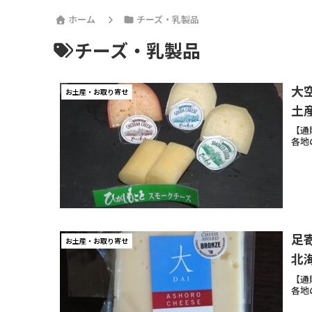
ホーム
チーズ・乳製品
チーズ・乳製品
大
お土産・お取り寄せ
土
【通
各地
足
お土産・お取り寄せ
北
【通
各地