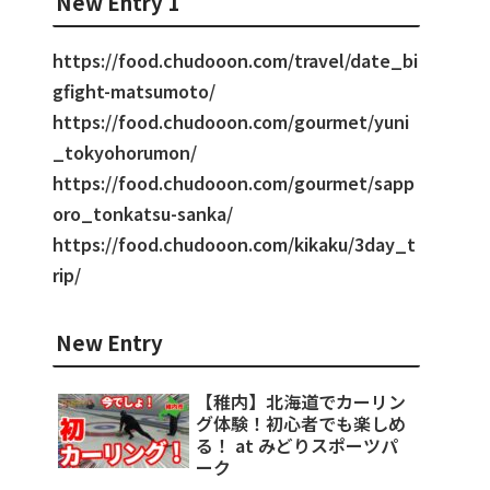
New Entry 1
https://food.chudooon.com/travel/date_bi
gfight-matsumoto/
https://food.chudooon.com/gourmet/yuni
_tokyohorumon/
https://food.chudooon.com/gourmet/sapp
oro_tonkatsu-sanka/
https://food.chudooon.com/kikaku/3day_t
rip/
New Entry
【稚内】北海道でカーリン
グ体験！初心者でも楽しめ
る！ at みどりスポーツパ
ーク