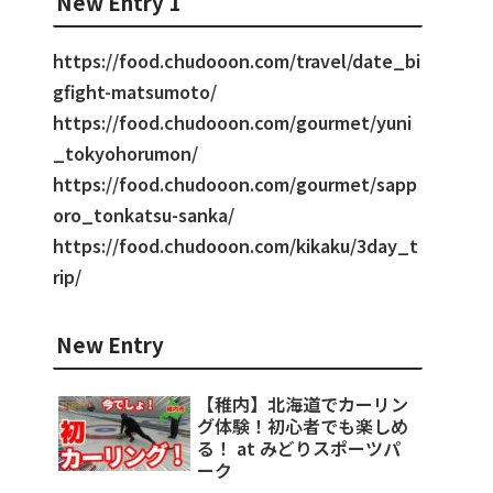
New Entry 1
https://food.chudooon.com/travel/date_bi
gfight-matsumoto/
https://food.chudooon.com/gourmet/yuni
_tokyohorumon/
https://food.chudooon.com/gourmet/sapp
oro_tonkatsu-sanka/
https://food.chudooon.com/kikaku/3day_t
rip/
New Entry
【稚内】北海道でカーリン
グ体験！初心者でも楽しめ
る！ at みどりスポーツパ
ーク