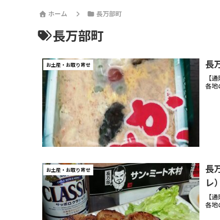
ホーム
長万部町
長万部町
長
お土産・お取り寄せ
【通
各地
長
お土産・お取り寄せ
レ
【通
各地