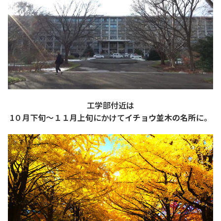
工学部付近は
1０月下旬～１１月上旬にかけて
イチョウ並木の名所
に。