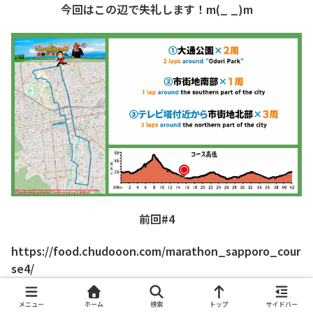
今回はこの辺で失礼します！m(_ _)m
前回#4
https://food.chudooon.com/marathon_sapporo_cour
se4/
次回#6
メニュー
ホーム
検索
トップ
サイドバー