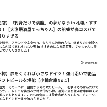
閉店】『刺身だけで満腹』の夢かなう in 札幌・すす
の！【大漁居酒屋てっちゃん】の船盛が高コスパで
盛りすぎる
や観光、アテンドやネタ作り、もちろん地元の方も、爆盛りのお刺身と
スな内装で忘れられない夜 in すすきのになる居酒屋、てっちゃんに潜
せていただきました！
2019.08.13
小樽】扉をくぐれば小さなドイツ！運河沿いで絶品
ラフトビールを堪能【小樽倉庫No.1】
魅力、その一つに「昼間から外で飲むビール」 を挙げるのは私だけで
うか。。レトロな街並みが特徴的な小樽。運河に立ち並ぶ倉庫群はその
ボルでもあります。これらの倉庫には飲食店が入っており、その一つ、
的なドイツビールを味わえるのが「...