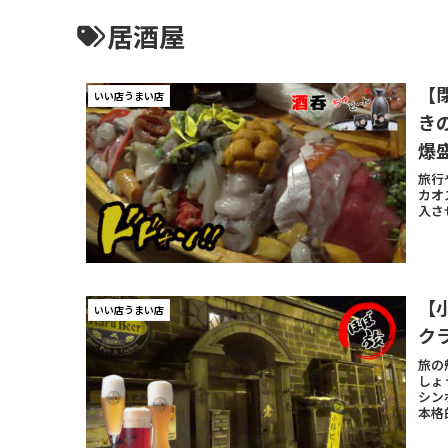
居酒屋
【
いい店うまい店
き
爆
旅行
カオ
入さ
【
いい店うまい店
ク
旅の
しょ
シン
本格