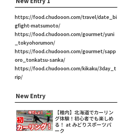
New Entry 1
https://food.chudooon.com/travel/date_bi
gfight-matsumoto/
https://food.chudooon.com/gourmet/yuni
_tokyohorumon/
https://food.chudooon.com/gourmet/sapp
oro_tonkatsu-sanka/
https://food.chudooon.com/kikaku/3day_t
rip/
New Entry
【稚内】北海道でカーリン
グ体験！初心者でも楽しめ
る！ at みどりスポーツパ
ーク