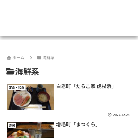
ホーム
海鮮系
海鮮系
白老町「たらこ家 虎杖浜」
定食・和食
2022.12.23
増毛町「まつくら」
寿司