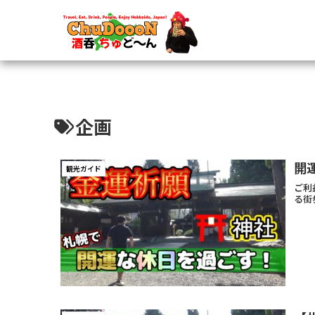
企画
開
観光ガイド
ご利
る街