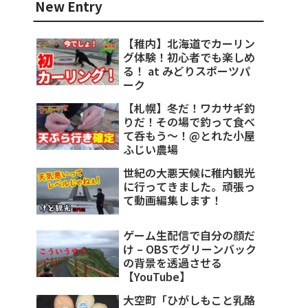
New Entry
【稚内】北海道でカーリン
グ体験！初心者でも楽しめ
る！ at みどりスポーツパ
ーク
【札幌】冬だ！ワカサギ釣
りだ！その場で釣って食べ
て呑もう～！@とれた小屋
ふじい農場
世紀の大悪天候に稚内観光
に行ってきました。頑張っ
て動画編集します！
ゲーム生配信で自分の顔だ
け – OBSでグリーンバック
の背景を透過させる
【YouTube】
大空町「ひがしもこと乳酪