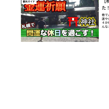
【
観光ガイド
た
巷で
運や
４か
んな
にな