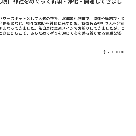
札幌】神社をめぐって祈願・浄化・開運してきまし
！
パワースポットとして人気の神社。北海道札幌市で、開運や縁結び・金
合格祈願など、様々な願いを神様に託すため、特徴ある神社さんを合計
所まわってきました。私自身は金運メインでお祈りしてきましたが、こ
ときだからこそ、あらためて祈りを通じて心を落ち着かせる貴重な経験
りました。
2021.08.20