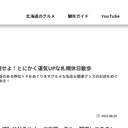
北海道のグルメ
観光ガイド
YouTube
運せよ！とにかく運気UPな札幌休日散歩
益のある神社×４をめぐりますグルメな名店＆開運グッズのお店をめぐ
歩き！
2021.08.20