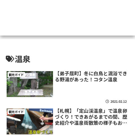
温泉
【弟子屈町】冬に白鳥と混浴でき
観光ガイド
る野湯があった！コタン温泉
2021.02.12
【札幌】「定山渓温泉」で温泉卵
観光ガイド
づくり！できあがるまでの間、歴
史紹介や温泉街散策の様子もお届
け！