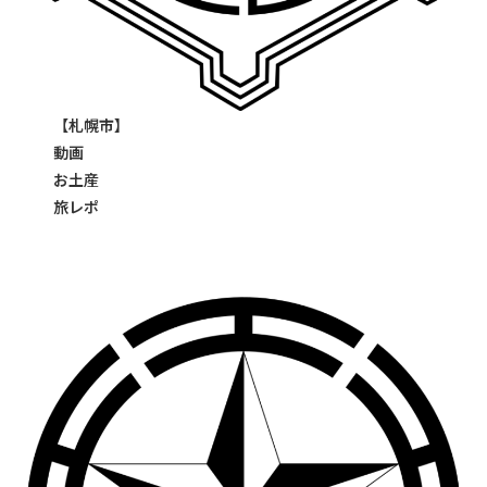
【札幌市】
動画
お土産
旅レポ