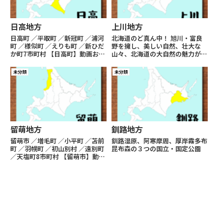
日高地方
上川地方
日高町 ／平取町 ／新冠町 ／浦河
北海道のど真ん中！ 旭川・富良
町 ／様似町 ／えりも町 ／新ひだ
野を擁し、美しい自然、壮大な
か町7市町村 【日高町】動画お土
山々、北海道の大自然の魅力が詰
産旅レポ【平取町】動画お土産旅
まったエリア。温泉などの観光資
レポ【新冠町】動画お土産旅レ
源に恵もまれ、グルメもお酒も道
未分類
未分類
ポ 【浦河町】動画お土産旅レポ
内最強クラスだと思う！↑ 富良
【様似町】動画お土産旅レポ【え
野市「ふらのワイン」： 敷地内
りも町】動画お土産旅レ...
ラベンダー畑旭川市 ／士別市
／...
留萌地方
釧路地方
留萌市 ／増毛町 ／小平町 ／苫前
釧路湿原、阿寒摩周、厚岸霧多布
町 ／羽幌町 ／初山別村 ／遠別町
昆布森の３つの国立・国定公園
／天塩町8市町村 【留萌市】動画
お土産旅レポ【増毛町】動画お土
産旅レポ【小平市】動画お土産旅
レポ 【苫前町】動画お土産旅レ
ポ【羽幌町】動画お土産旅レポ
【初山別村】動画お土...