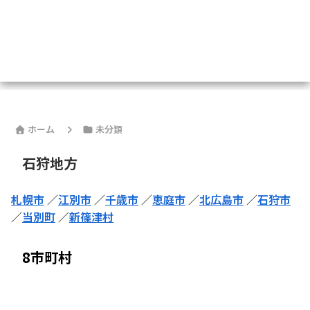
ホーム
未分類
石狩地方
札幌市
／
江別市
／
千歳市
／
恵庭市
／
北広島市
／
石狩市
／
当別町
／
新篠津村
8市町村