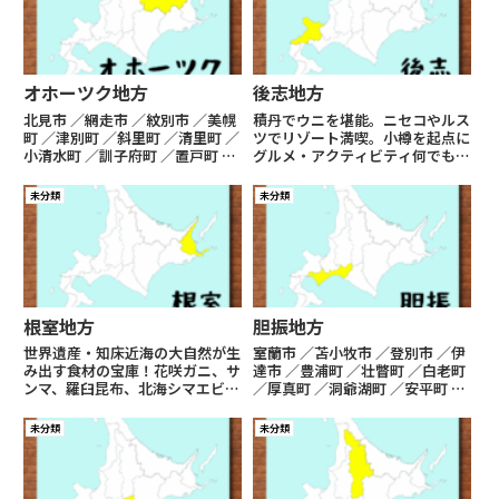
オホーツク地方
後志地方
北見市 ／網走市 ／紋別市 ／美幌
積丹でウニを堪能。ニセコやルス
町 ／津別町 ／斜里町 ／清里町 ／
ツでリゾート満喫。小樽を起点に
小清水町 ／訓子府町 ／置戸町 ／
グルメ・アクティビティ何でもあ
佐呂間町 ／遠軽町 ／湧別町 ／滝
り！青い海、澄んだ空気、イメー
上町 ／興部町 ／西興部村 ／雄武
ジ通りの美しい北海道風景がそこ
未分類
未分類
町 ／大空町18市町村 【北見市】
にある。美味しいお酒も多く余市
動画お土産旅レポ【網走市】動画
のワイン・ウィスキーをはじめ最
お土...
近はクラフトジンなども注目っ
す...
根室地方
胆振地方
世界遺産・知床近海の大自然が生
室蘭市 ／苫小牧市 ／登別市 ／伊
み出す食材の宝庫！花咲ガニ、サ
達市 ／豊浦町 ／壮瞥町 ／白老町
ンマ、羅臼昆布、北海シマエビ、
／厚真町 ／洞爺湖町 ／安平町 ／
etc...日本でも最高評価のブラン
むかわ町11市町村 【室蘭市】動
ド海産物がモリモリ。酪農も盛ん
画お土産旅レポ【苫小牧市】動画
未分類
未分類
で肉・乳製品も間違いなし。ジパ
お土産旅レポ【登別市】動画お土
ング最東端に食材の黄金郷があっ
産旅レポ 【伊達市】動画お土産
たという伝説を確かめに行...
旅レポ【豊浦町...